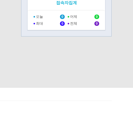
접속자집계
오늘
어제
0
0
최대
전체
0
0