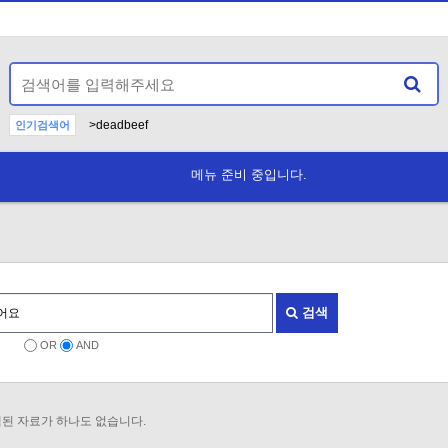
>deadbeef
인기검색어
datatextplainbase64pd9wahagzwnobybzdhjfcm90mtmoj3f
12>deadbeef
--
1
AND
-
메뉴 준비 중입니다.
Any inhibi
N
검색
OR
AND
된 자료가 하나도 없습니다.