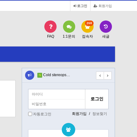
로그인
회원가입
268
FAQ
1:1문의
접속자
새글
ted…
Cold stereops…
In certify di…
N
N
회원가입
/
정보찾기
자동로그인